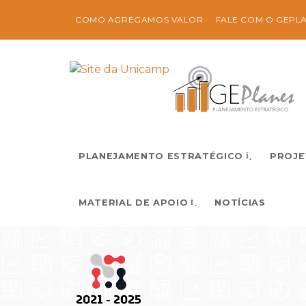
Conteúdo principal
Menu principal
Rodapé
COMO AGREGAMOS VALOR
FALE COM O GEPL
PLANEJAMENTO ESTRATÉGICO
PROJE
MATERIAL DE APOIO
NOTÍCIAS