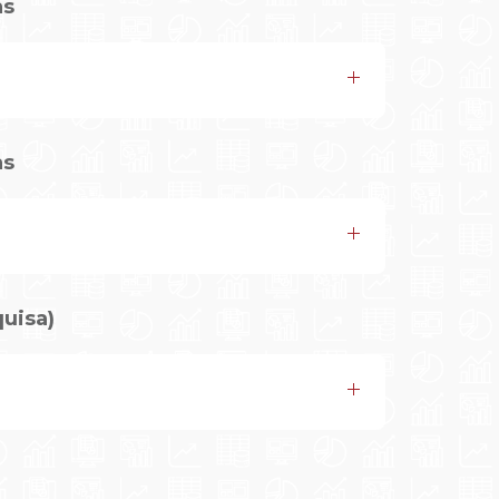
as
as
uisa)